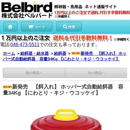
カート
検索
電話:
048-473-5511
での注文も承っております。
ホーム
＞
給餌器・給水器
＞
給餌器
＞
新発売 【餌入れ】 ホッ
パー式自動給餌器 容量34Kg 【にわとり・キジ・ウコッケイ】
前の商品へ
次の商品へ
新発売 【餌入れ】 ホッパー式自動給餌器 容
量34Kg 【にわとり・キジ・ウコッケイ】