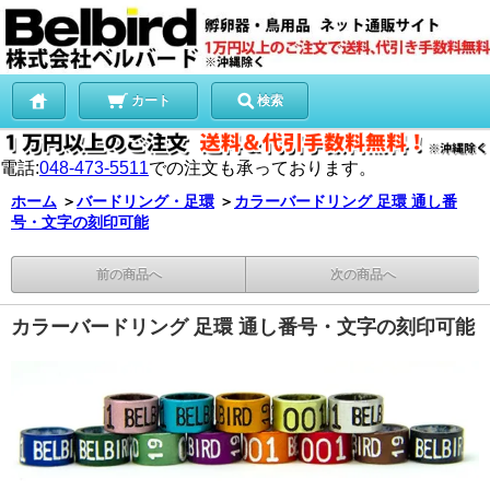
カート
検索
電話:
048-473-5511
での注文も承っております。
ホーム
＞
バードリング・足環
＞
カラーバードリング 足環 通し番
号・文字の刻印可能
前の商品へ
次の商品へ
カラーバードリング 足環 通し番号・文字の刻印可能