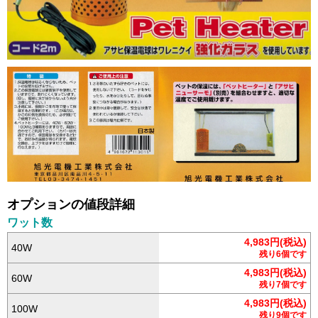
オプションの値段詳細
ワット数
4,983円(税込)
40W
残り6個です
4,983円(税込)
60W
残り7個です
4,983円(税込)
100W
残り9個です