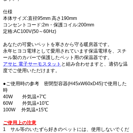
仕様
本体サイズ:直径95mm 高さ190mm
コンセントコード:2m・保護コイル:200mm
定格:AC100V(50～60Hz)
あなたの可愛いペットを寒さから守る暖房器です。
永年ヒヨコ電球として愛用されています保温電球を、スチ
ール製のカバーで保護したペット用の保温器です。
アサヒ 電子サーモスタット
と組み合わせますと、適切な温
度でご使用いただけます。
●ご使用時の参考 密閉型容器(H45xW60xD45)で使用した
時
40W 外気温+7℃
60W 外気温+10℃
100W 外気温+15℃
ご使用上の注意
1 サル等のいたずら好きのペットには、使用しないでくだ