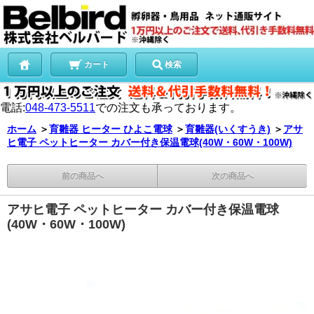
カート
検索
電話:
048-473-5511
での注文も承っております。
ホーム
＞
育雛器 ヒーター ひよこ電球
＞
育雛器(いくすうき)
＞
アサ
ヒ電子 ペットヒーター カバー付き保温電球(40W・60W・100W)
前の商品へ
次の商品へ
アサヒ電子 ペットヒーター カバー付き保温電球
(40W・60W・100W)